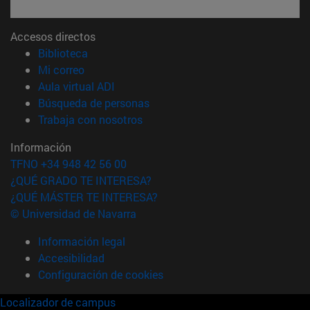
Accesos directos
(abre en nueva ventana)
Biblioteca
(abre en nueva ventana)
Mi correo
(abre en nueva ventana)
Aula virtual ADI
(abre en nueva ventana)
Búsqueda de personas
(abre en nueva ventana)
Trabaja con nosotros
Información
TFNO +34 948 42 56 00
¿QUÉ GRADO TE INTERESA?
¿QUÉ MÁSTER TE INTERESA?
© Universidad de Navarra
Información legal
Accesibilidad
Configuración de cookies
Localizador de campus