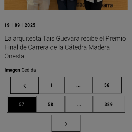
19 | 09 | 2025
La arquitecta Tais Guevara recibe el Premio
Final de Carrera de la Cátedra Madera
Onesta
Imagen
Cedida
Página
Páginas intermedias Us
Página
1
...
56
Página
Página
Páginas intermedias U
Página
57
58
...
389