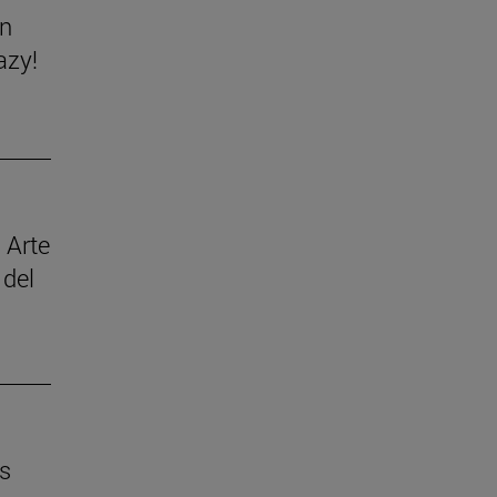
ón
azy!
 Arte
 del
os