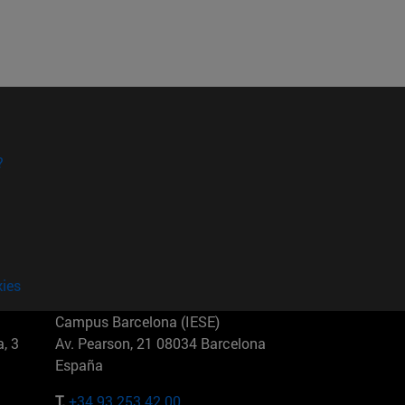
?
kies
Campus Barcelona (IESE)
, 3
Av. Pearson, 21 08034 Barcelona
España
T.
+34 93 253 42 00