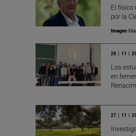
El físic
por la Ci
Imagen
Man
28 | 11 | 
Los estu
en femeni
Renacimi
27 | 11 | 
Investig