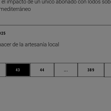
 el impacto de un único abonado con lodos sob
 mediterráneo
2025
acer de la artesanía local
edias Use TAB para desplazarse.
ina
Página
Página
Páginas intermedias Us
Página
43
44
...
389