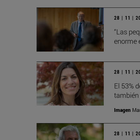
28 | 11 | 
“Las peq
enorme en
28 | 11 | 
El 53% d
también 
Imagen
Man
28 | 11 | 