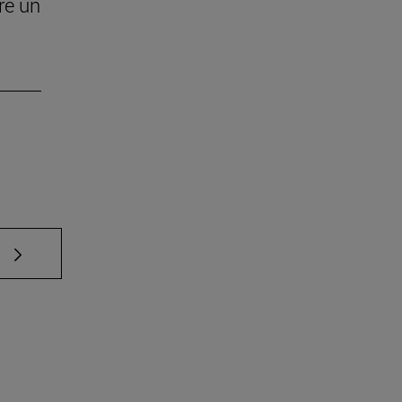
re un
e TAB para desplazarse.