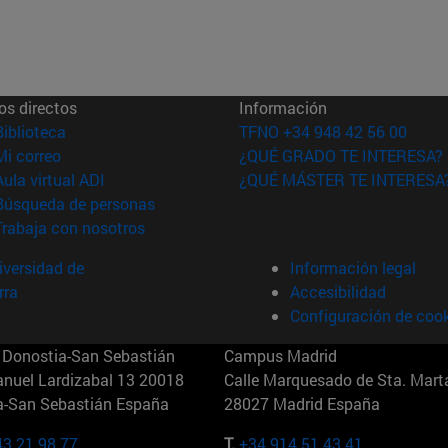
os directos
Información
(abre en nueva ventana)
Biblioteca
TFNO +34 948 42 56 00
(abre en nueva ventana)
Mi correo
¿QUÉ GRADO TE INTERESA?
(abre en nueva ventana)
Aula virtual ADI
¿QUÉ MÁSTER TE INTERESA
(abre en nueva ventana)
Búsqueda de personas
(abre en nueva ventana)
Trabaja con nosotros
versidad de
Información legal
rra
Accesibilidad
Configuración de coo
Donostia-San Sebastián
Campus Madrid
anuel Lardizabal 13 20018
Calle Marquesado de Sta. Marta
a-San Sebastián España
28027 Madrid España
43 21 98 77
T.
+34 914 51 43 41