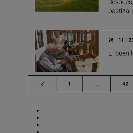
después,
pastizal
26 | 11 | 
El buen h
Página
Páginas interm
Pág
1
...
42