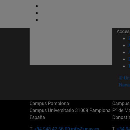
Acces
© Uni
Nava
Campus Pamplona
Campus 
Campus Universitario 31009 Pamplona
Pº de M
España
Donosti
T.
+34 948 42 56 00
info@unav.es
T.
+34 9