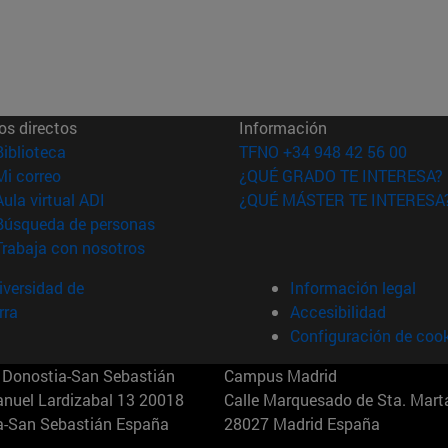
os directos
Información
(abre en nueva ventana)
Biblioteca
TFNO +34 948 42 56 00
(abre en nueva ventana)
Mi correo
¿QUÉ GRADO TE INTERESA?
(abre en nueva ventana)
Aula virtual ADI
¿QUÉ MÁSTER TE INTERESA
(abre en nueva ventana)
Búsqueda de personas
(abre en nueva ventana)
Trabaja con nosotros
versidad de
Información legal
rra
Accesibilidad
Configuración de coo
Donostia-San Sebastián
Campus Madrid
anuel Lardizabal 13 20018
Calle Marquesado de Sta. Marta
a-San Sebastián España
28027 Madrid España