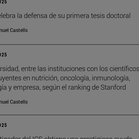
2025
lebra la defensa de su primera tesis doctoral
uel Castells
2025
sidad, entre las instituciones con los científico
uyentes en nutrición, oncología, inmunología,
gía y empresa, según el ranking de Stanford
uel Castells
2025
tigador del ICS obtiene una prestigiosa ayuda