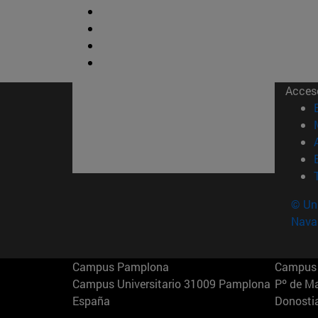
Acces
© Uni
Nava
Campus Pamplona
Campus 
Campus Universitario 31009 Pamplona
Pº de M
España
Donosti