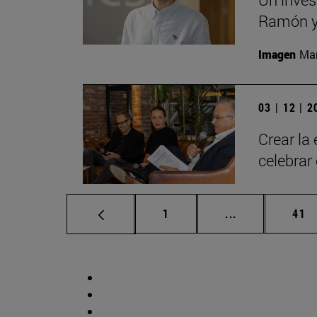
Ramón y 
Imagen
Man
03 | 12 | 
Crear la
celebrar
Página
Páginas interm
Pág
1
...
41