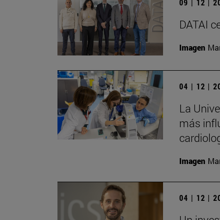
09 | 12 | 
DATAI ce
Imagen
Man
04 | 12 | 
La Univer
más infl
cardiolo
Imagen
Man
04 | 12 | 
Un inves