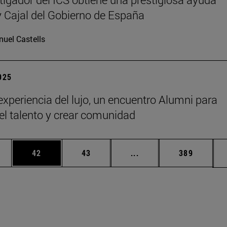
Cajal del Gobierno de España
uel Castells
2025
 experiencia del lujo, un encuentro Alumni para
 el talento y crear comunidad
edias Use TAB para desplazarse.
ina
Página
Página
Páginas intermedias Us
Página
42
43
...
389