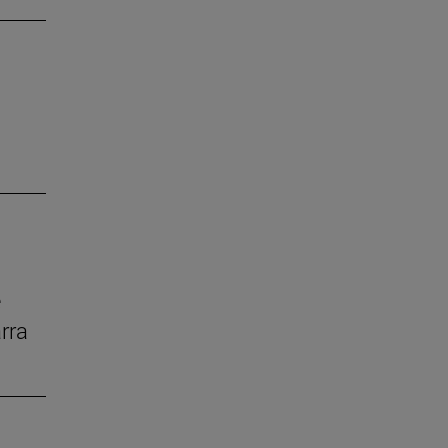
e
rra