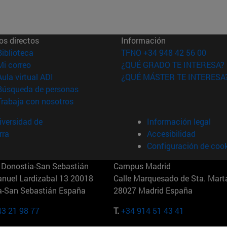
os directos
Información
(abre en nueva ventana)
Biblioteca
TFNO +34 948 42 56 00
(abre en nueva ventana)
Mi correo
¿QUÉ GRADO TE INTERESA?
(abre en nueva ventana)
Aula virtual ADI
¿QUÉ MÁSTER TE INTERESA
(abre en nueva ventana)
Búsqueda de personas
(abre en nueva ventana)
Trabaja con nosotros
versidad de
Información legal
rra
Accesibilidad
Configuración de coo
Donostia-San Sebastián
Campus Madrid
anuel Lardizabal 13 20018
Calle Marquesado de Sta. Marta
a-San Sebastián España
28027 Madrid España
43 21 98 77
T.
+34 914 51 43 41