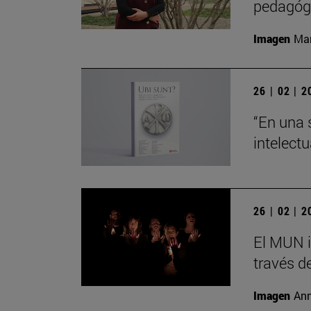
pedagógi
Imagen
Man
26 | 02 | 
“En una 
intelect
26 | 02 | 
El MUN i
través de
Imagen
Ann