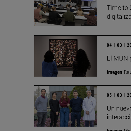
Time to 
digitali
04 | 03 | 
El MUN p
Imagen
Raú
05 | 03 | 
Un nuevo
interacc
Imagen
Man