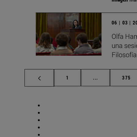
06 | 03 | 
Olfa Ham
una sesi
Filosofí
Página
Páginas intermed
Págin
1
...
375