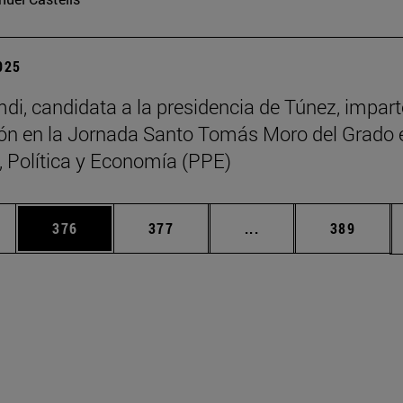
2025
di, candidata a la presidencia de Túnez, impart
ón en la Jornada Santo Tomás Moro del Grado 
a, Política y Economía (PPE)
ias Use TAB para desplazarse.
a
Página
Página
Páginas intermedias 
Página
376
377
...
389