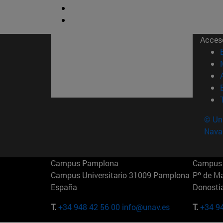
Acces
© Uni
Nava
Campus Pamplona
Campus 
Campus Universitario 31009 Pamplona
Pº de M
España
Donosti
T.
+34 948 42 56 00
info@unav.es
T.
+34 9