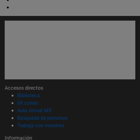
Accesos directos
(abre en nueva ventana)
Biblioteca
(abre en nueva ventana)
Mi correo
(abre en nueva ventana)
Aula virtual ADI
(abre en nueva ventana)
Búsqueda de personas
(abre en nueva ventana)
Trabaja con nosotros
Información