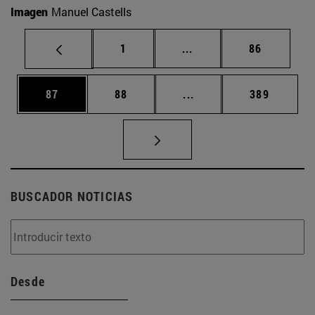
Imagen
Manuel Castells
Página
Páginas intermedias Us
Página
1
...
86
Página
Página
Páginas intermedias U
Página
87
88
...
389
BUSCADOR NOTICIAS
Desde