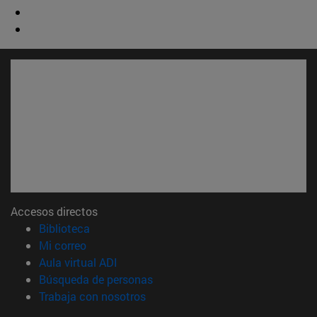
Accesos directos
(abre en nueva ventana)
Biblioteca
(abre en nueva ventana)
Mi correo
(abre en nueva ventana)
Aula virtual ADI
(abre en nueva ventana)
Búsqueda de personas
(abre en nueva ventana)
Trabaja con nosotros