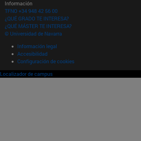
Información
TFNO +34 948 42 56 00
¿QUÉ GRADO TE INTERESA?
¿QUÉ MÁSTER TE INTERESA?
© Universidad de Navarra
Información legal
Accesibilidad
Configuración de cookies
Localizador de campus