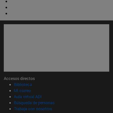
Accesos directos
(abre en nueva ventana)
Biblioteca
(abre en nueva ventana)
Mi correo
(abre en nueva ventana)
Aula virtual ADI
(abre en nueva ventana)
Búsqueda de personas
(abre en nueva ventana)
Trabaja con nosotros