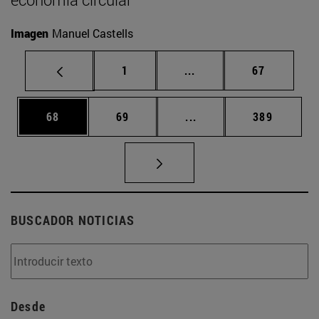
Imagen
Manuel Castells
Página
Páginas intermedias Us
Página
1
...
67
Página
Página
Páginas intermedias U
Página
68
69
...
389
BUSCADOR NOTICIAS
Desde