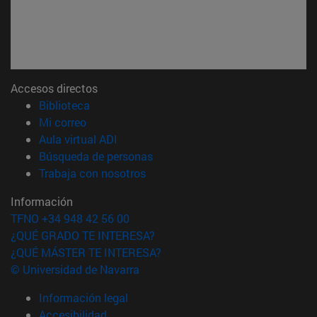
Accesos directos
(abre en nueva ventana)
Biblioteca
(abre en nueva ventana)
Mi correo
(abre en nueva ventana)
Aula virtual ADI
(abre en nueva ventana)
Búsqueda de personas
(abre en nueva ventana)
Trabaja con nosotros
Información
TFNO +34 948 42 56 00
¿QUÉ GRADO TE INTERESA?
¿QUÉ MÁSTER TE INTERESA?
© Universidad de Navarra
Información legal
Accesibilidad