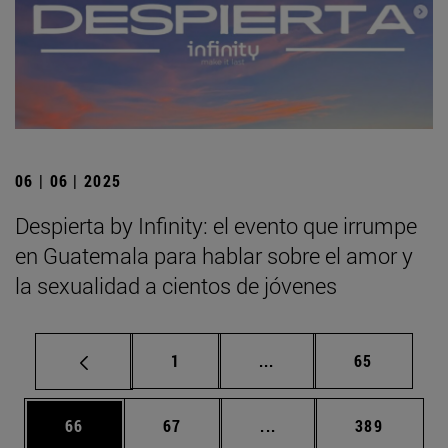
06 | 06 | 2025
Despierta by Infinity: el evento que irrumpe
en Guatemala para hablar sobre el amor y
la sexualidad a cientos de jóvenes
Página
Páginas intermedias Us
Página
1
...
65
Página
Página
Páginas intermedias U
Página
66
67
...
389