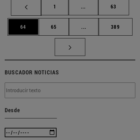
Página
Páginas intermedias Us
Página
1
...
63
Página
Página
Páginas intermedias U
Página
64
65
...
389
BUSCADOR NOTICIAS
Desde