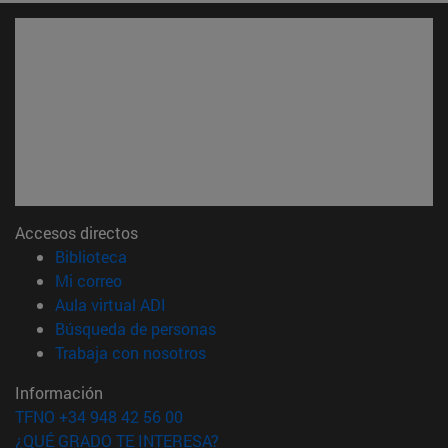
Accesos directos
(abre en nueva ventana)
Biblioteca
(abre en nueva ventana)
Mi correo
(abre en nueva ventana)
Aula virtual ADI
(abre en nueva ventana)
Búsqueda de personas
(abre en nueva ventana)
Trabaja con nosotros
Información
TFNO +34 948 42 56 00
¿QUÉ GRADO TE INTERESA?