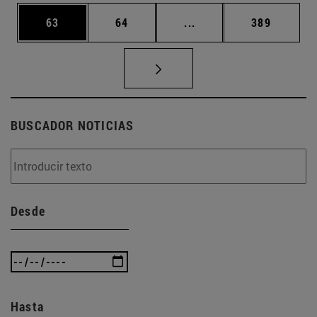
Página
Página
Páginas intermedias U
Página
63
64
...
389
BUSCADOR NOTICIAS
Desde
Hasta