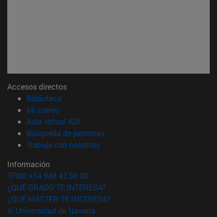
Accesos directos
(abre en nueva ventana)
Biblioteca
(abre en nueva ventana)
Mi correo
(abre en nueva ventana)
Aula virtual ADI
(abre en nueva ventana)
Búsqueda de personas
(abre en nueva ventana)
Trabaja con nosotros
Información
TFNO +34 948 42 56 00
¿QUÉ GRADO TE INTERESA?
¿QUÉ MÁSTER TE INTERESA?
© Universidad de Navarra