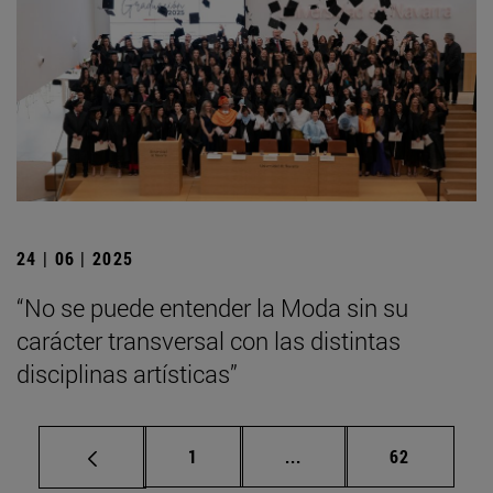
24 | 06 | 2025
“No se puede entender la Moda sin su
carácter transversal con las distintas
disciplinas artísticas”
Página
Páginas intermedias Us
Página
1
...
62