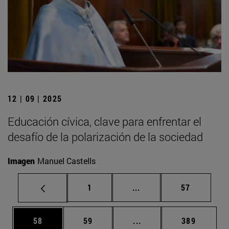
12 | 09 | 2025
Educación cívica, clave para enfrentar el
desafío de la polarización de la sociedad
Imagen
Manuel Castells
Página
Páginas intermedias Us
Página
1
...
57
Página
Página
Páginas intermedias U
Página
58
59
...
389