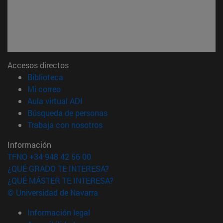
Accesos directos
(abre en nueva ventana)
Biblioteca
(abre en nueva ventana)
Mi correo
(abre en nueva ventana)
Aula virtual ADI
(abre en nueva ventana)
Búsqueda de personas
(abre en nueva ventana)
Trabaja con nosotros
Información
TFNO +34 948 42 56 00
¿QUÉ GRADO TE INTERESA?
¿QUÉ MÁSTER TE INTERESA?
© Universidad de Navarra
Información legal