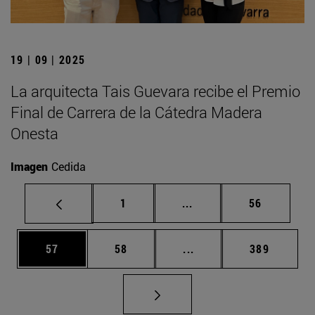
19 | 09 | 2025
La arquitecta Tais Guevara recibe el Premio
Final de Carrera de la Cátedra Madera
Onesta
Imagen
Cedida
Página
Páginas intermedias Us
Página
1
...
56
Página
Página
Páginas intermedias U
Página
57
58
...
389