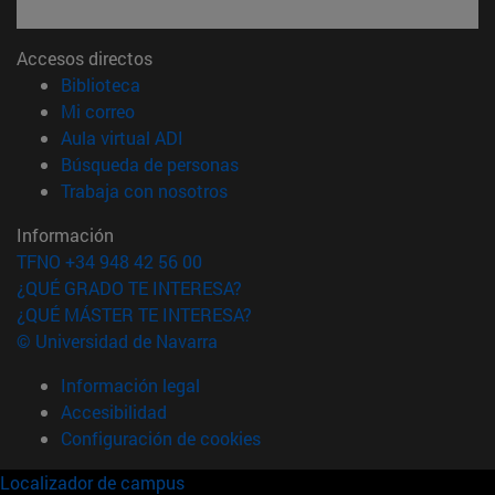
Accesos directos
(abre en nueva ventana)
Biblioteca
(abre en nueva ventana)
Mi correo
(abre en nueva ventana)
Aula virtual ADI
(abre en nueva ventana)
Búsqueda de personas
(abre en nueva ventana)
Trabaja con nosotros
Información
TFNO +34 948 42 56 00
¿QUÉ GRADO TE INTERESA?
¿QUÉ MÁSTER TE INTERESA?
© Universidad de Navarra
Información legal
Accesibilidad
Configuración de cookies
Localizador de campus