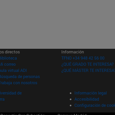
os directos
Información
(abre en nueva ventana)
Biblioteca
TFNO +34 948 42 56 00
(abre en nueva ventana)
Mi correo
¿QUÉ GRADO TE INTERESA?
(abre en nueva ventana)
Aula virtual ADI
¿QUÉ MÁSTER TE INTERESA
(abre en nueva ventana)
Búsqueda de personas
(abre en nueva ventana)
Trabaja con nosotros
versidad de
Información legal
rra
Accesibilidad
Configuración de coo