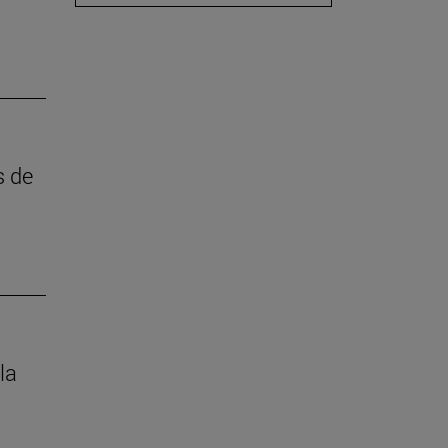
s de
la