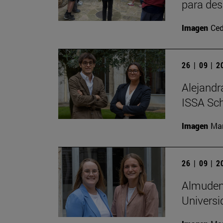
para des
Imagen
Ced
26 | 09 | 
Alejandr
ISSA Sc
Imagen
Man
26 | 09 | 
Almudena
Universi