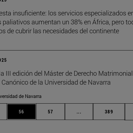
sta insuficiente: los servicios especializados e
 paliativos aumentan un 38% en África, pero to
jos de cubrir las necesidades del continente
2025
la III edición del Máster de Derecho Matrimonial
 Canónico de la Universidad de Navarra
versidad de Navarra
edias Use TAB para desplazarse.
ina
Página
Página
Páginas intermedias Us
Página
56
57
...
389