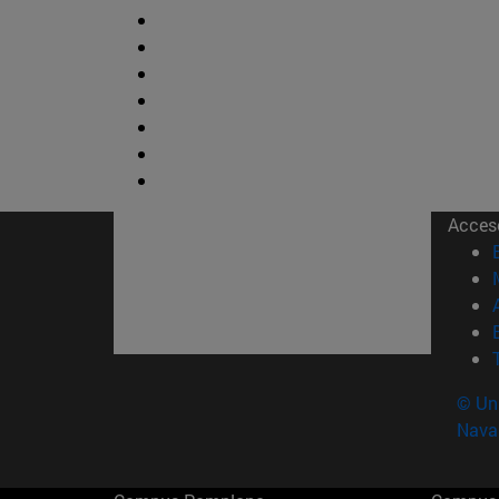
Acces
© Uni
Nava