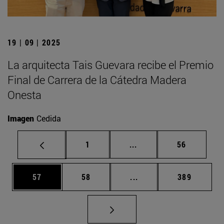
19 | 09 | 2025
La arquitecta Tais Guevara recibe el Premio
Final de Carrera de la Cátedra Madera
Onesta
Imagen
Cedida
Página
Páginas intermedias Us
Página
1
...
56
Página
Página
Páginas intermedias U
Página
57
58
...
389