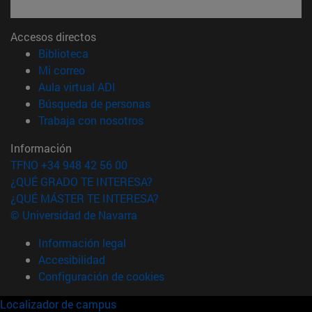
Accesos directos
(abre en nueva ventana)
Biblioteca
(abre en nueva ventana)
Mi correo
(abre en nueva ventana)
Aula virtual ADI
(abre en nueva ventana)
Búsqueda de personas
(abre en nueva ventana)
Trabaja con nosotros
Información
TFNO +34 948 42 56 00
¿QUÉ GRADO TE INTERESA?
¿QUÉ MÁSTER TE INTERESA?
© Universidad de Navarra
Información legal
Accesibilidad
Configuración de cookies
Localizador de campus