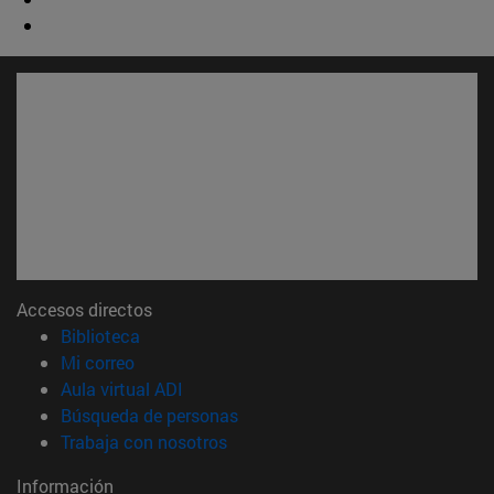
Accesos directos
(abre en nueva ventana)
Biblioteca
(abre en nueva ventana)
Mi correo
(abre en nueva ventana)
Aula virtual ADI
(abre en nueva ventana)
Búsqueda de personas
(abre en nueva ventana)
Trabaja con nosotros
Información