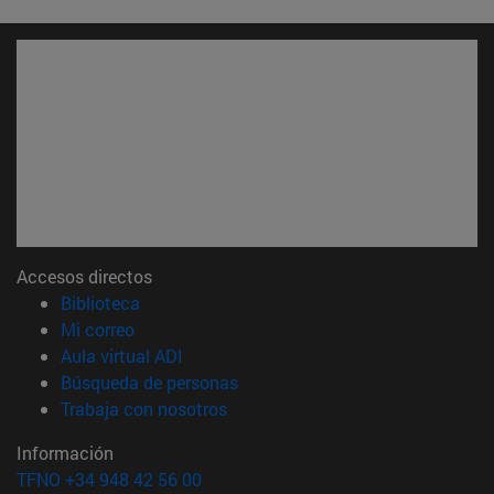
Accesos directos
(abre en nueva ventana)
Biblioteca
(abre en nueva ventana)
Mi correo
(abre en nueva ventana)
Aula virtual ADI
(abre en nueva ventana)
Búsqueda de personas
(abre en nueva ventana)
Trabaja con nosotros
Información
TFNO +34 948 42 56 00