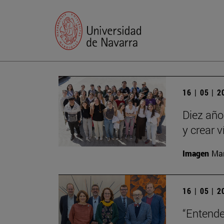
16 | 05 | 
Diez año
y crear 
Imagen
Man
16 | 05 | 
“Entende