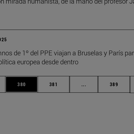
n mirada humanista, de la mano del profesor J
2025
nos de 1º del PPE viajan a Bruselas y París pa
política europea desde dentro
ias Use TAB para desplazarse.
a
Página
Página
Páginas intermedias 
Página
380
381
...
389