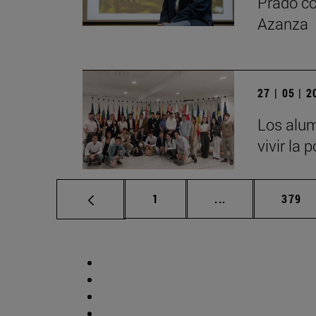
Prado co
Azanza
27 | 05 | 
Los alum
vivir la 
Página
Páginas intermed
Págin
1
...
379