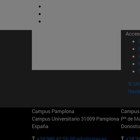
Acces
© Uni
Nava
Campus Pamplona
Campus 
Campus Universitario 31009 Pamplona
Pº de M
España
Donosti
T.
+34 948 42 56 00
info@unav.es
T.
+34 9