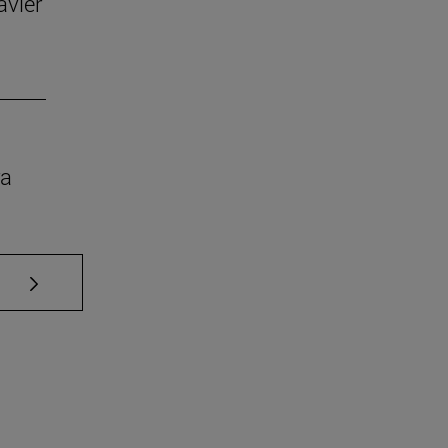
avier
ra
Use TAB para desplazarse.