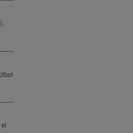
l,
útbol
 el