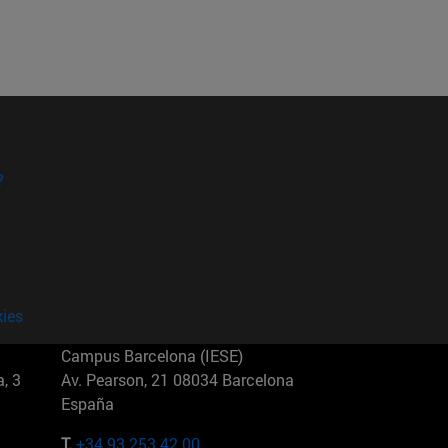
?
kies
Campus Barcelona (IESE)
, 3
Av. Pearson, 21 08034 Barcelona
España
T.
+34 93 253 42 00