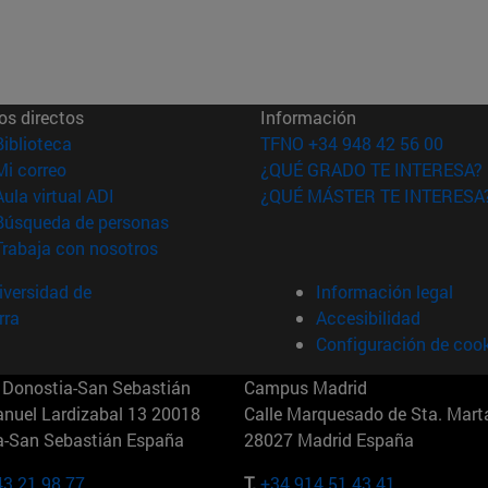
os directos
Información
(abre en nueva ventana)
Biblioteca
TFNO +34 948 42 56 00
(abre en nueva ventana)
Mi correo
¿QUÉ GRADO TE INTERESA?
(abre en nueva ventana)
Aula virtual ADI
¿QUÉ MÁSTER TE INTERESA
(abre en nueva ventana)
Búsqueda de personas
(abre en nueva ventana)
Trabaja con nosotros
versidad de
Información legal
rra
Accesibilidad
Configuración de coo
Donostia-San Sebastián
Campus Madrid
anuel Lardizabal 13 20018
Calle Marquesado de Sta. Marta
a-San Sebastián España
28027 Madrid España
43 21 98 77
T.
+34 914 51 43 41