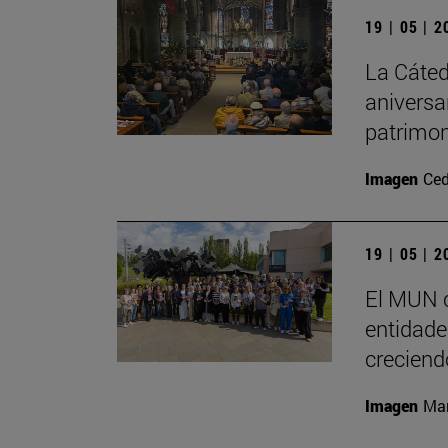
19 | 05 | 
La Cáted
aniversa
patrimon
Imagen
Ced
19 | 05 | 
El MUN c
entidades
creciend
Imagen
Man