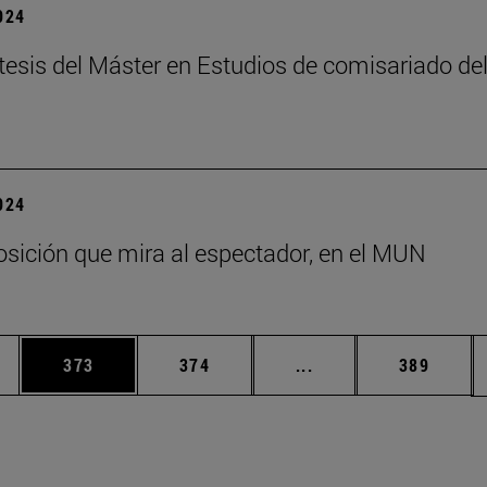
2024
tesis del Máster en Estudios de comisariado de
2024
sición que mira al espectador, en el MUN
ias Use TAB para desplazarse.
a
Página
Página
Páginas intermedias 
Página
373
374
...
389