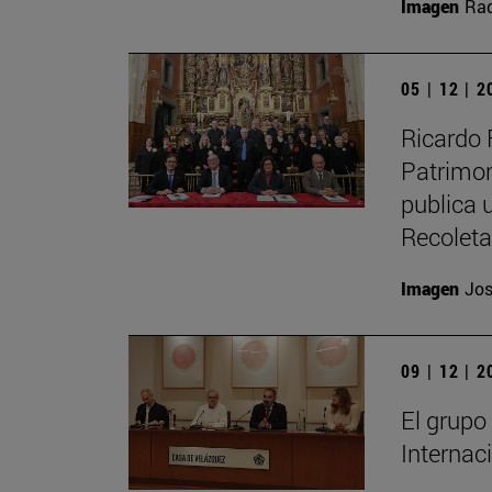
Imagen
Raq
05 | 12 | 
Ricardo 
Patrimon
publica u
Recolet
Imagen
Jos
09 | 12 | 
El grupo
Internac