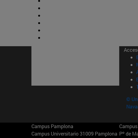
Acces
© Uni
Nava
Campus Pamplona
Campus 
Campus Universitario 31009 Pamplona
Pº de M