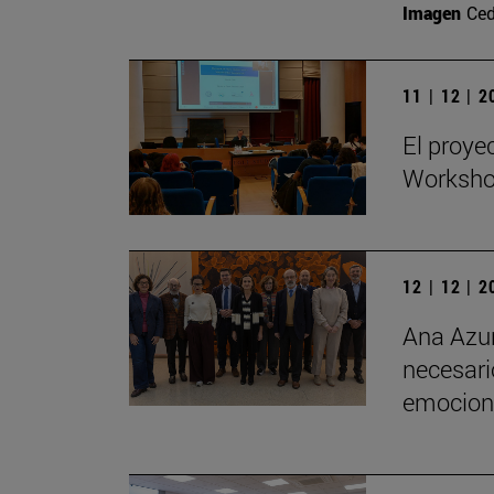
Imagen
Ced
11 | 12 | 
El proye
Workshop
12 | 12 | 
Ana Azur
necesario
emociona