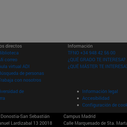
os directos
Información
(abre en nueva ventana)
Biblioteca
TFNO +34 948 42 56 00
(abre en nueva ventana)
Mi correo
¿QUÉ GRADO TE INTERESA?
(abre en nueva ventana)
Aula virtual ADI
¿QUÉ MÁSTER TE INTERESA
(abre en nueva ventana)
Búsqueda de personas
(abre en nueva ventana)
Trabaja con nosotros
versidad de
Información legal
rra
Accesibilidad
Configuración de coo
Donostia-San Sebastián
Campus Madrid
anuel Lardizabal 13 20018
Calle Marquesado de Sta. Marta