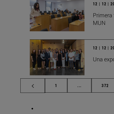
12 | 12 | 
Primera 
MUN
12 | 12 | 
Una expo
Página
Páginas intermed
Págin
1
...
372