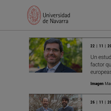
22 | 11 | 
Un estud
factor q
europeas
Imagen
Man
26 | 11 | 