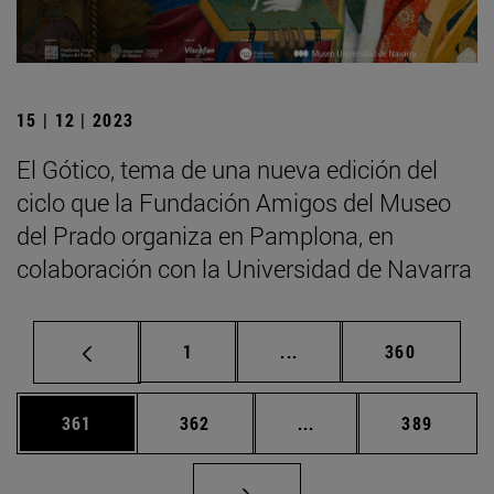
15 | 12 | 2023
El Gótico, tema de una nueva edición del
ciclo que la Fundación Amigos del Museo
del Prado organiza en Pamplona, en
colaboración con la Universidad de Navarra
Página
Páginas intermedias Us
Página
1
...
360
Página
Página
Páginas intermedias 
Página
361
362
...
389