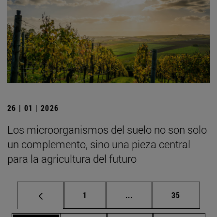
26 | 01 | 2026
Los microorganismos del suelo no son solo
un complemento, sino una pieza central
para la agricultura del futuro
Página
Páginas intermedias Us
Página
1
...
35