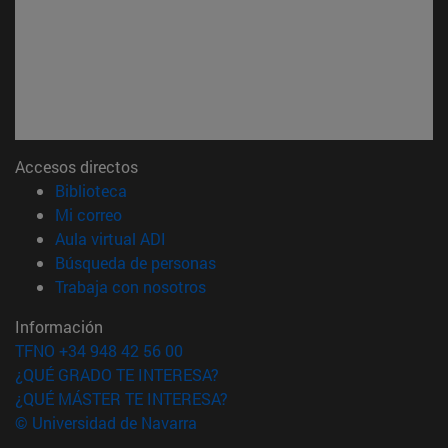
Accesos directos
(abre en nueva ventana)
Biblioteca
(abre en nueva ventana)
Mi correo
(abre en nueva ventana)
Aula virtual ADI
(abre en nueva ventana)
Búsqueda de personas
(abre en nueva ventana)
Trabaja con nosotros
Información
TFNO +34 948 42 56 00
¿QUÉ GRADO TE INTERESA?
¿QUÉ MÁSTER TE INTERESA?
© Universidad de Navarra