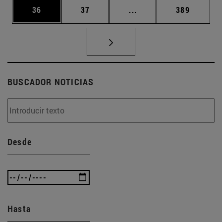
Página
Página
Páginas intermedias U
Página
36
37
...
389
BUSCADOR NOTICIAS
Desde
Hasta