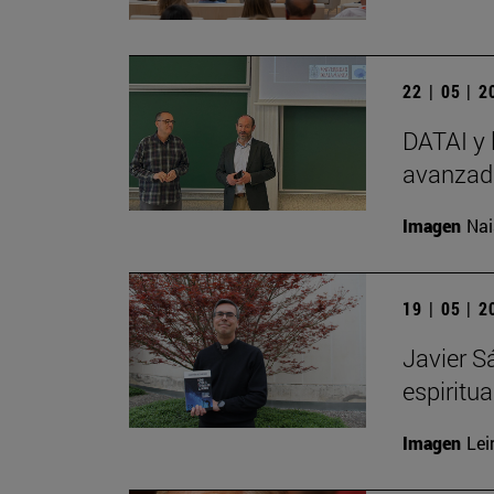
22 | 05 | 
DATAI y 
avanzada
Imagen
Nai
19 | 05 | 
Javier S
espiritu
Imagen
Lei