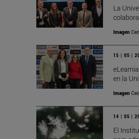
La Unive
colabora
Imagen
Ced
15 | 05 | 
eLearnia
en la Un
Imagen
Ced
14 | 05 | 
El Insti