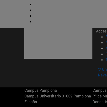
Acces
© Uni
Nava
Campus Pamplona
Campus 
Campus Universitario 31009 Pamplona
Pº de M
España
Donosti