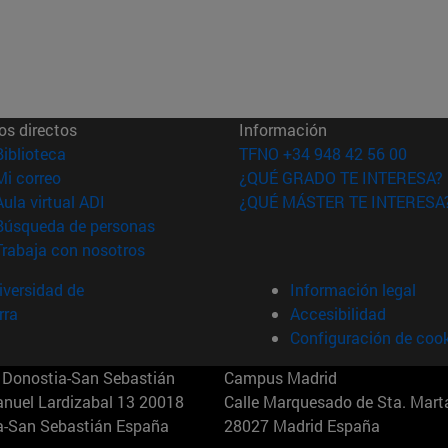
os directos
Información
(abre en nueva ventana)
Biblioteca
TFNO +34 948 42 56 00
(abre en nueva ventana)
Mi correo
¿QUÉ GRADO TE INTERESA?
(abre en nueva ventana)
Aula virtual ADI
¿QUÉ MÁSTER TE INTERESA
(abre en nueva ventana)
Búsqueda de personas
(abre en nueva ventana)
Trabaja con nosotros
versidad de
Información legal
rra
Accesibilidad
Configuración de coo
Donostia-San Sebastián
Campus Madrid
anuel Lardizabal 13 20018
Calle Marquesado de Sta. Marta
a-San Sebastián España
28027 Madrid España