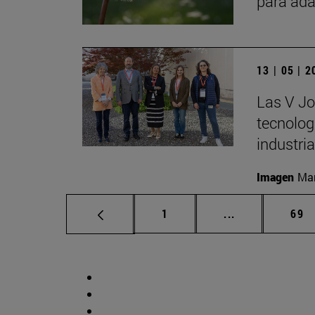
para ada
13 | 05 | 
Las V Jo
tecnologí
industria
Imagen
Man
Página
Páginas interm
Pág
1
...
69