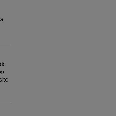
la
 de
po
sito