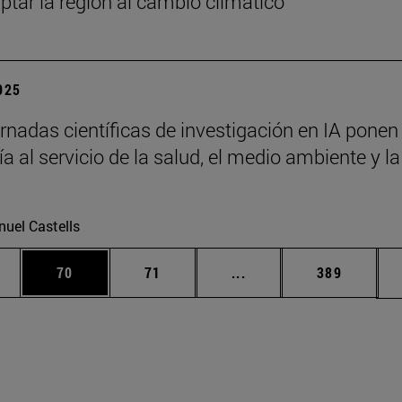
ptar la región al cambio climático
2025
rnadas científicas de investigación en IA ponen 
a al servicio de la salud, el medio ambiente y la
uel Castells
edias Use TAB para desplazarse.
ina
Página
Página
Páginas intermedias Us
Página
70
71
...
389