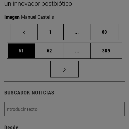
un innovador postbiótico
Imagen
Manuel Castells
Página
Páginas intermedias Us
Página
1
...
60
Página
Página
Páginas intermedias U
Página
61
62
...
389
BUSCADOR NOTICIAS
Desde