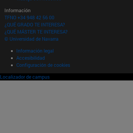
Información
TFNO +34 948 42 56 00
¿QUÉ GRADO TE INTERESA?
¿QUÉ MÁSTER TE INTERESA?
© Universidad de Navarra
Información legal
Accesibilidad
Configuración de cookies
Localizador de campus