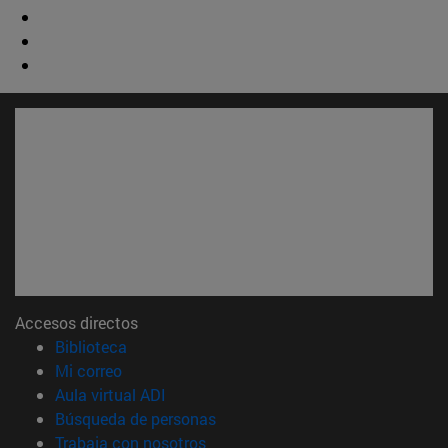
Accesos directos
(abre en nueva ventana)
Biblioteca
(abre en nueva ventana)
Mi correo
(abre en nueva ventana)
Aula virtual ADI
(abre en nueva ventana)
Búsqueda de personas
(abre en nueva ventana)
Trabaja con nosotros