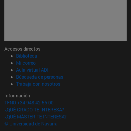
Accesos directos
(abre en nueva ventana)
Biblioteca
(abre en nueva ventana)
Mi correo
(abre en nueva ventana)
Aula virtual ADI
(abre en nueva ventana)
Búsqueda de personas
(abre en nueva ventana)
Trabaja con nosotros
Información
TFNO +34 948 42 56 00
¿QUÉ GRADO TE INTERESA?
¿QUÉ MÁSTER TE INTERESA?
© Universidad de Navarra