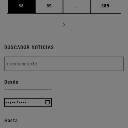
Página
Página
Páginas intermedias U
Página
58
59
...
389
BUSCADOR NOTICIAS
Desde
Hasta