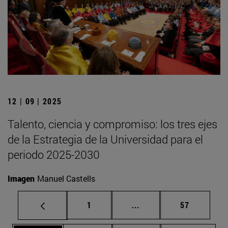
12 | 09 | 2025
Talento, ciencia y compromiso: los tres ejes
de la Estrategia de la Universidad para el
periodo 2025-2030
Imagen
Manuel Castells
Página
Páginas intermedias Us
Página
1
...
57