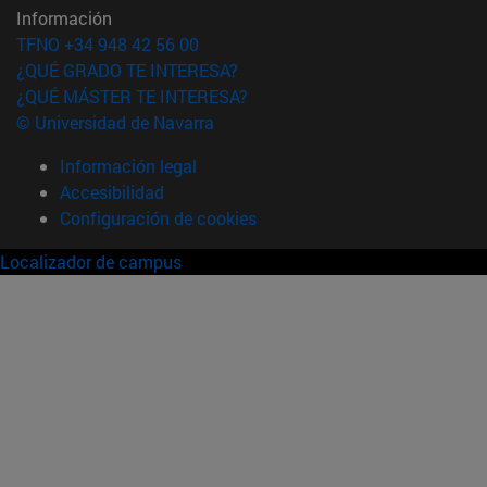
Información
TFNO +34 948 42 56 00
¿QUÉ GRADO TE INTERESA?
¿QUÉ MÁSTER TE INTERESA?
© Universidad de Navarra
Información legal
Accesibilidad
Configuración de cookies
Localizador de campus