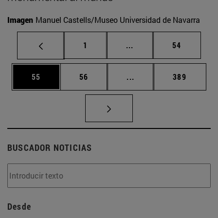
Imagen
Manuel Castells/Museo Universidad de Navarra
Página
Páginas intermedias Us
Página
1
...
54
Página
Página
Páginas intermedias U
Página
55
56
...
389
BUSCADOR NOTICIAS
Desde