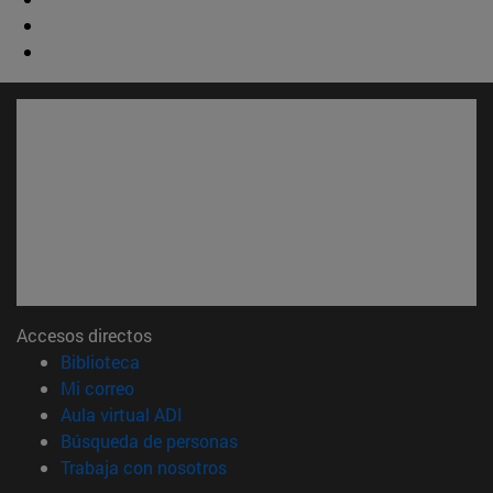
Accesos directos
(abre en nueva ventana)
Biblioteca
(abre en nueva ventana)
Mi correo
(abre en nueva ventana)
Aula virtual ADI
(abre en nueva ventana)
Búsqueda de personas
(abre en nueva ventana)
Trabaja con nosotros