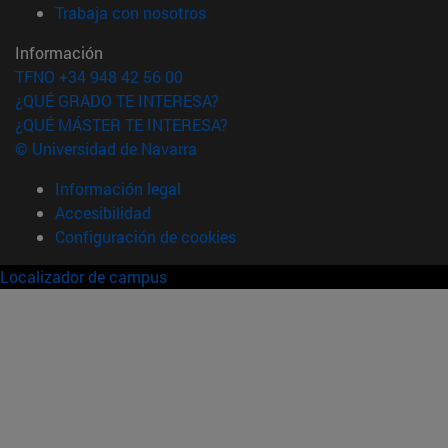
(abre en nueva ventana)
Trabaja con nosotros
Información
TFNO +34 948 42 56 00
¿QUÉ GRADO TE INTERESA?
¿QUÉ MÁSTER TE INTERESA?
© Universidad de Navarra
Información legal
Accesibilidad
Configuración de cookies
Localizador de campus