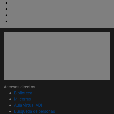
Accesos directos
(abre en nueva ventana)
Biblioteca
(abre en nueva ventana)
Mi correo
(abre en nueva ventana)
Aula virtual ADI
(abre en nueva ventana)
Búsqueda de personas