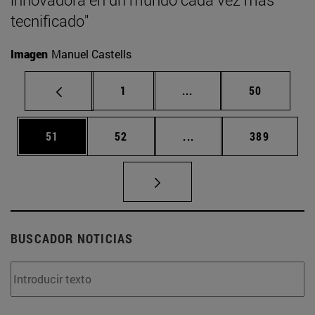
tecnificado"
Imagen
Manuel Castells
Página
Páginas intermedias Us
Página
1
...
50
Página
Página
Páginas intermedias U
Página
51
52
...
389
BUSCADOR NOTICIAS