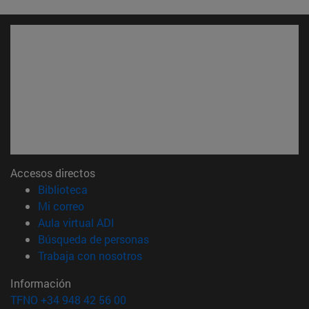
Accesos directos
(abre en nueva ventana)
Biblioteca
(abre en nueva ventana)
Mi correo
(abre en nueva ventana)
Aula virtual ADI
(abre en nueva ventana)
Búsqueda de personas
(abre en nueva ventana)
Trabaja con nosotros
Información
TFNO +34 948 42 56 00