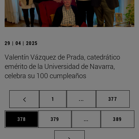
29 | 04 | 2025
Valentín Vázquez de Prada, catedrático
emérito de la Universidad de Navarra,
celebra su 100 cumpleaños
Página
Páginas intermedias Us
Página
1
...
377
Página
Página
Páginas intermedias 
Página
378
379
...
389