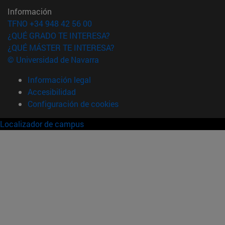
Información
TFNO +34 948 42 56 00
¿QUÉ GRADO TE INTERESA?
¿QUÉ MÁSTER TE INTERESA?
© Universidad de Navarra
Información legal
Accesibilidad
Configuración de cookies
Localizador de campus