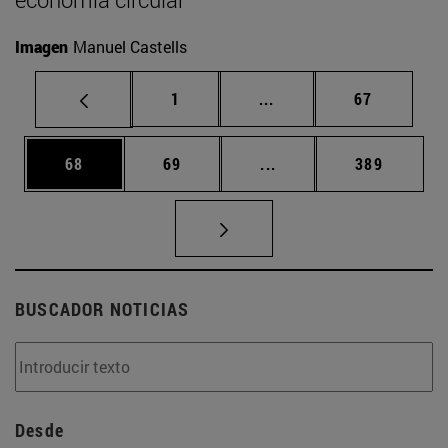
Imagen
Manuel Castells
Página
Páginas intermedias Us
Página
1
...
67
Página
Página
Páginas intermedias U
Página
68
69
...
389
BUSCADOR NOTICIAS
Desde