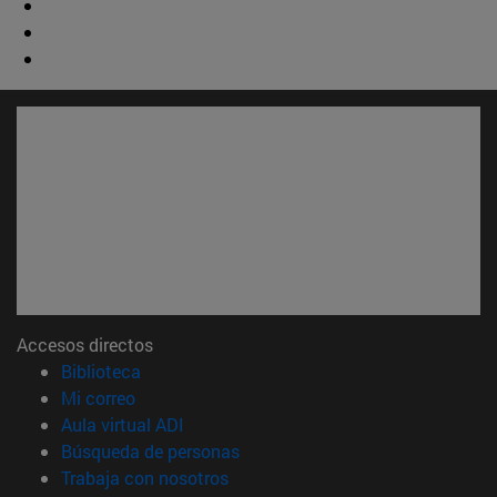
Accesos directos
(abre en nueva ventana)
Biblioteca
(abre en nueva ventana)
Mi correo
(abre en nueva ventana)
Aula virtual ADI
(abre en nueva ventana)
Búsqueda de personas
(abre en nueva ventana)
Trabaja con nosotros