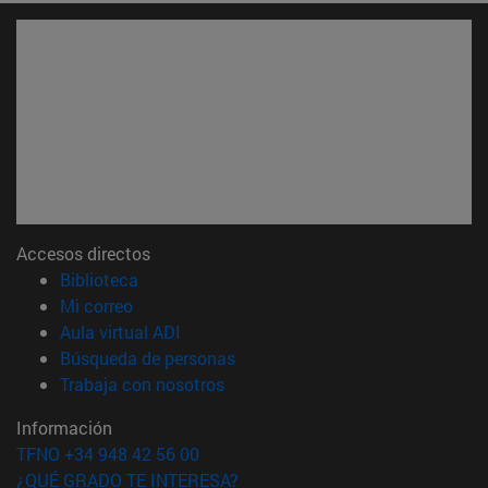
Accesos directos
(abre en nueva ventana)
Biblioteca
(abre en nueva ventana)
Mi correo
(abre en nueva ventana)
Aula virtual ADI
(abre en nueva ventana)
Búsqueda de personas
(abre en nueva ventana)
Trabaja con nosotros
Información
TFNO +34 948 42 56 00
¿QUÉ GRADO TE INTERESA?