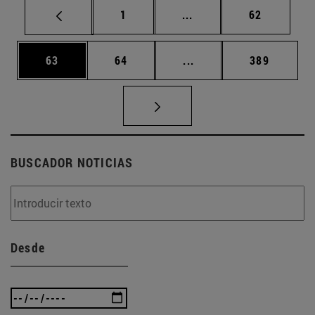
Página
Páginas intermedias Us
Página
1
...
62
Página
Página
Páginas intermedias U
Página
63
64
...
389
BUSCADOR NOTICIAS
Desde