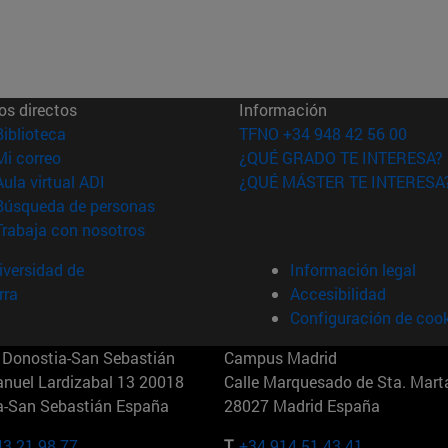
os directos
Información
(abre en nueva ventana)
Biblioteca
TFNO +34 948 42 56 00
(abre en nueva ventana)
Mi correo
¿QUÉ GRADO TE INTERESA?
(abre en nueva ventana)
Aula virtual ADI
¿QUÉ MÁSTER TE INTERESA
(abre en nueva ventana)
Búsqueda de personas
(abre en nueva ventana)
Trabaja con nosotros
versidad de
Información legal
rra
Accesibilidad
Configuración de coo
Donostia-San Sebastián
Campus Madrid
anuel Lardizabal 13 20018
Calle Marquesado de Sta. Marta
a-San Sebastián España
28027 Madrid España
43 21 98 77
T.
+34 914 51 43 41