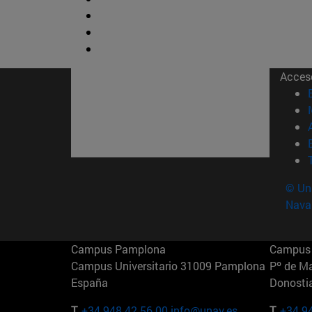
Acces
© Uni
Nava
Campus Pamplona
Campus 
Campus Universitario 31009 Pamplona
Pº de M
España
Donosti
T.
+34 948 42 56 00
info@unav.es
T.
+34 9