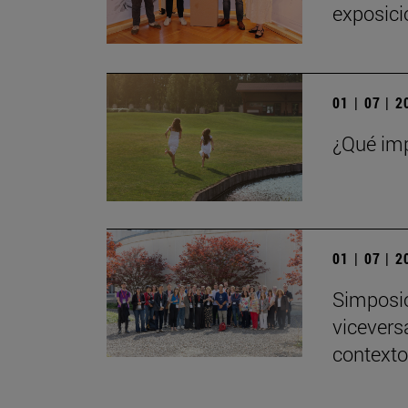
exposici
01 | 07 | 
¿Qué imp
01 | 07 | 
Simposio
viceversa
contexto