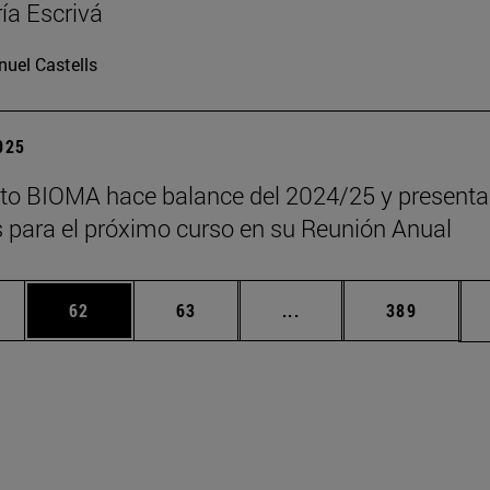
ía Escrivá
uel Castells
2025
tuto BIOMA hace balance del 2024/25 y presenta
s para el próximo curso en su Reunión Anual
edias Use TAB para desplazarse.
ina
Página
Página
Páginas intermedias Us
Página
62
63
...
389