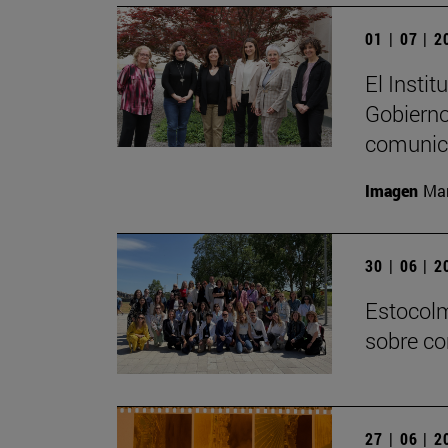
01 | 07 | 
El Insti
Gobierno
comunica
Imagen
Mar
30 | 06 | 
Estocolm
sobre co
27 | 06 | 