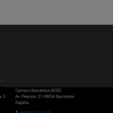
?
kies
Campus Barcelona (IESE)
, 3
Av. Pearson, 21 08034 Barcelona
España
T.
+34 93 253 42 00