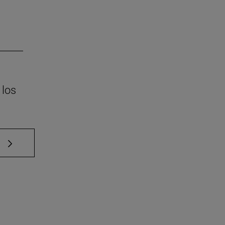
 los
e TAB para desplazarse.