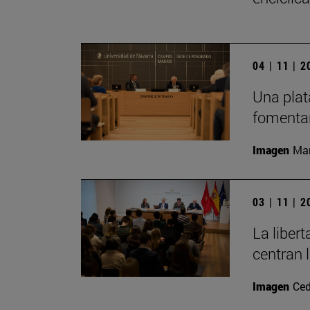
04 | 11 | 
Una plat
fomentar
Imagen
Man
03 | 11 | 
La liber
centran 
Imagen
Ced