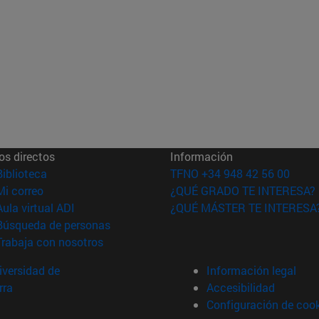
os directos
Información
(abre en nueva ventana)
Biblioteca
TFNO +34 948 42 56 00
(abre en nueva ventana)
Mi correo
¿QUÉ GRADO TE INTERESA?
(abre en nueva ventana)
Aula virtual ADI
¿QUÉ MÁSTER TE INTERESA
(abre en nueva ventana)
Búsqueda de personas
(abre en nueva ventana)
Trabaja con nosotros
versidad de
Información legal
rra
Accesibilidad
Configuración de coo