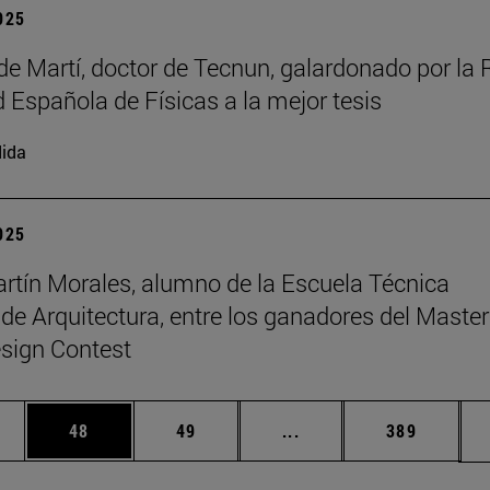
2025
de Martí, doctor de Tecnun, galardonado por la 
 Española de Físicas a la mejor tesis
ida
2025
rtín Morales, alumno de la Escuela Técnica
 de Arquitectura, entre los ganadores del Master
sign Contest
edias Use TAB para desplazarse.
ina
Página
Página
Páginas intermedias Us
Página
48
49
...
389