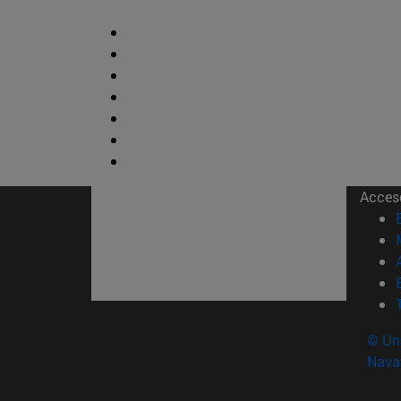
Acces
© Uni
Nava