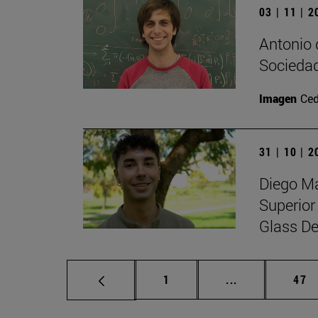
03 | 11 | 
Antonio 
Sociedad
Imagen
Ced
31 | 10 | 
Diego Ma
Superior
Glass De
Página
Páginas interm
Pág
1
...
47