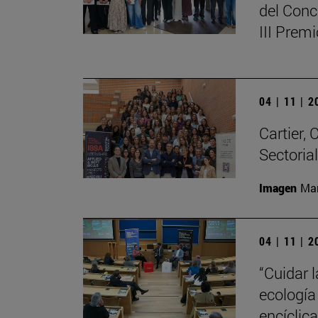
del Conc
III Prem
04 | 11 | 
Cartier,
Sectoria
Imagen
Man
04 | 11 | 
“Cuidar 
ecología
encíclic