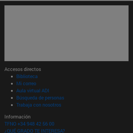
Accesos directos
(abre en nueva ventana)
Biblioteca
(abre en nueva ventana)
Mi correo
(abre en nueva ventana)
Aula virtual ADI
(abre en nueva ventana)
Búsqueda de personas
(abre en nueva ventana)
Trabaja con nosotros
Información
TFNO +34 948 42 56 00
¿QUÉ GRADO TE INTERESA?