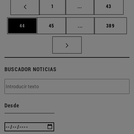
Página
Páginas intermedias Us
Página
1
...
43
Página
Página
Páginas intermedias U
Página
44
45
...
389
BUSCADOR NOTICIAS
Desde