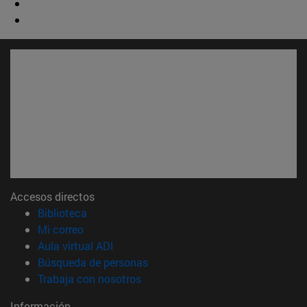
Accesos directos
(abre en nueva ventana)
Biblioteca
(abre en nueva ventana)
Mi correo
(abre en nueva ventana)
Aula virtual ADI
(abre en nueva ventana)
Búsqueda de personas
(abre en nueva ventana)
Trabaja con nosotros
Información