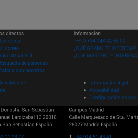
os directos
Información
(abre en nueva ventana)
Biblioteca
TFNO +34 948 42 56 00
(abre en nueva ventana)
Mi correo
¿QUÉ GRADO TE INTERESA?
(abre en nueva ventana)
Aula virtual ADI
¿QUÉ MÁSTER TE INTERESA
(abre en nueva ventana)
Búsqueda de personas
(abre en nueva ventana)
Trabaja con nosotros
versidad de
Información legal
rra
Accesibilidad
Configuración de coo
Donostia-San Sebastián
Campus Madrid
anuel Lardizabal 13 20018
Calle Marquesado de Sta. Marta
a-San Sebastián España
28027 Madrid España
43 21 98 77
T.
+34 914 51 43 41