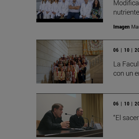
Modifica
nutrient
Imagen
Man
06 | 10 | 
La Facul
con un e
06 | 10 | 
“El sace