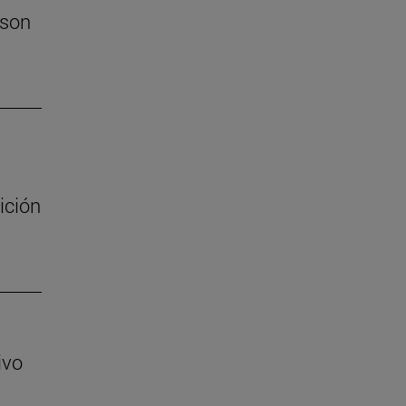
 son
ición
ivo