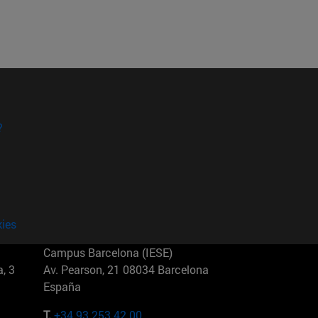
?
kies
Campus Barcelona (IESE)
, 3
Av. Pearson, 21 08034 Barcelona
España
T.
+34 93 253 42 00