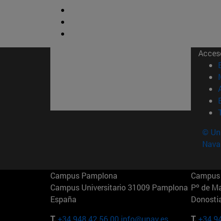
Acces
© Uni
Nava
Campus Pamplona
Campus 
Campus Universitario 31009 Pamplona
Pº de M
España
Donosti
T.
+34 948 42 56 00
info@unav.es
T.
+34 9