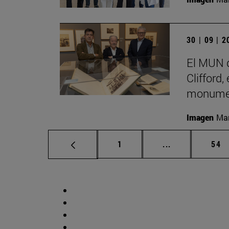
30 | 09 | 
El MUN d
Clifford,
monumen
Imagen
Man
Página
Páginas interm
Pág
1
...
54