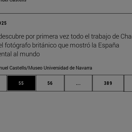
2025
escubre por primera vez todo el trabajo de Cha
 el fotógrafo británico que mostró la España
tal al mundo
uel Castells/Museo Universidad de Navarra
edias Use TAB para desplazarse.
ina
Página
Página
Páginas intermedias Us
Página
55
56
...
389