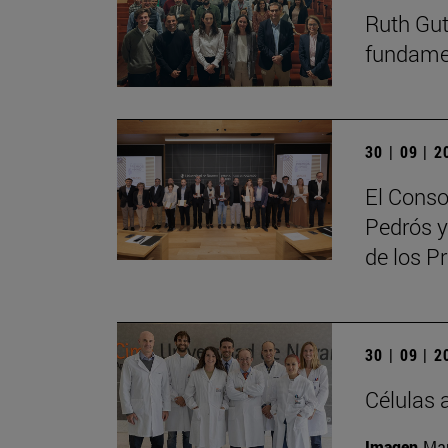
Ruth Guti
fundamen
30 | 09 | 
El Conso
Pedrós y
de los 
30 | 09 | 
Células 
Imagen
Man