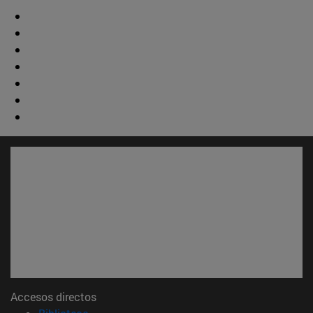
Accesos directos
(abre en nueva ventana)