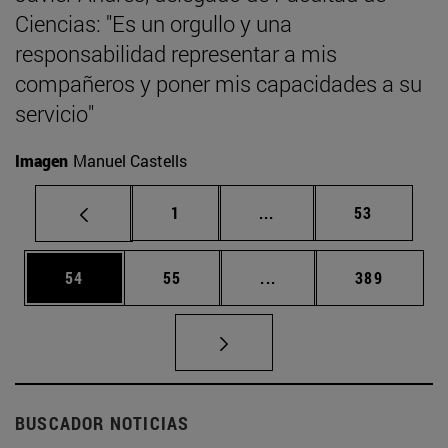
Ciencias: "Es un orgullo y una
responsabilidad representar a mis
compañeros y poner mis capacidades a su
servicio"
Imagen
Manuel Castells
Página
Páginas intermedias Us
Página
1
...
53
Página
Página
Páginas intermedias U
Página
54
55
...
389
BUSCADOR NOTICIAS