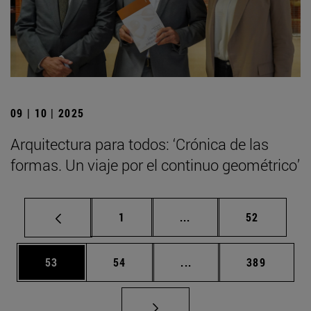
09 | 10 | 2025
Arquitectura para todos: ‘Crónica de las
formas. Un viaje por el continuo geométrico’
Página
Páginas intermedias Us
Página
1
...
52
Página
Página
Páginas intermedias U
Página
53
54
...
389