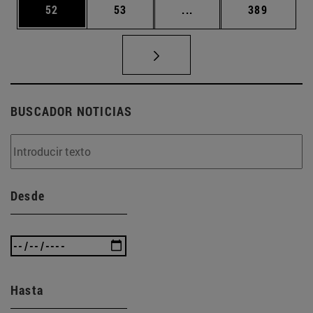
Página
Página
Páginas intermedias U
Página
52
53
...
389
BUSCADOR NOTICIAS
Desde
Hasta