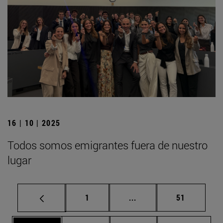
16 | 10 | 2025
Todos somos emigrantes fuera de nuestro
lugar
Página
Páginas intermedias Us
Página
1
...
51