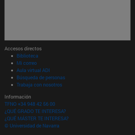
Accesos directos
(abre en nueva ventana)
Biblioteca
(abre en nueva ventana)
Mi correo
(abre en nueva ventana)
Aula virtual ADI
(abre en nueva ventana)
Búsqueda de personas
(abre en nueva ventana)
Trabaja con nosotros
Información
TFNO +34 948 42 56 00
¿QUÉ GRADO TE INTERESA?
¿QUÉ MÁSTER TE INTERESA?
© Universidad de Navarra