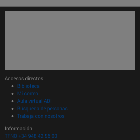
Accesos directos
(abre en nueva ventana)
Biblioteca
(abre en nueva ventana)
Mi correo
(abre en nueva ventana)
Aula virtual ADI
(abre en nueva ventana)
Búsqueda de personas
(abre en nueva ventana)
Trabaja con nosotros
Información
TFNO +34 948 42 56 00