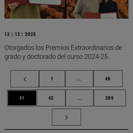
12 | 12 | 2025
Otorgados los Premios Extraordinarios de
grado y doctorado del curso 2024-25
Página
Páginas intermedias Us
Página
1
...
40
Página
Página
Páginas intermedias U
Página
41
42
...
389