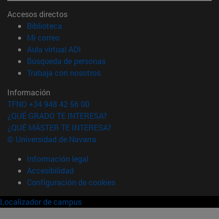
Accesos directos
(abre en nueva ventana)
Biblioteca
(abre en nueva ventana)
Mi correo
(abre en nueva ventana)
Aula virtual ADI
(abre en nueva ventana)
Búsqueda de personas
(abre en nueva ventana)
Trabaja con nosotros
Información
TFNO +34 948 42 56 00
¿QUÉ GRADO TE INTERESA?
¿QUÉ MÁSTER TE INTERESA?
© Universidad de Navarra
Información legal
Accesibilidad
Configuración de cookies
Localizador de campus