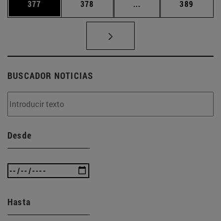
Página
Página
Páginas intermedias 
Página
377
378
...
389
BUSCADOR NOTICIAS
Desde
Hasta