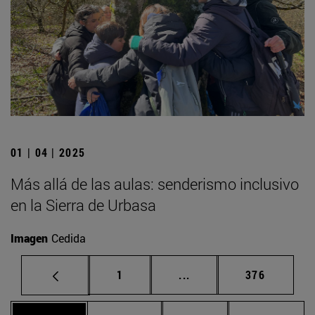
01 | 04 | 2025
Más allá de las aulas: senderismo inclusivo
en la Sierra de Urbasa
Imagen
Cedida
Página
Páginas intermedias Us
Página
1
...
376