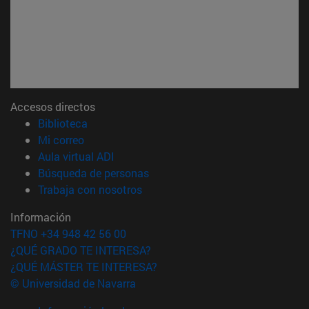
Accesos directos
(abre en nueva ventana)
Biblioteca
(abre en nueva ventana)
Mi correo
(abre en nueva ventana)
Aula virtual ADI
(abre en nueva ventana)
Búsqueda de personas
(abre en nueva ventana)
Trabaja con nosotros
Información
TFNO +34 948 42 56 00
¿QUÉ GRADO TE INTERESA?
¿QUÉ MÁSTER TE INTERESA?
© Universidad de Navarra