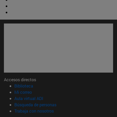
Accesos directos
(abre en nueva ventana)
Biblioteca
(abre en nueva ventana)
Mi correo
(abre en nueva ventana)
Aula virtual ADI
(abre en nueva ventana)
Búsqueda de personas
(abre en nueva ventana)
Trabaja con nosotros