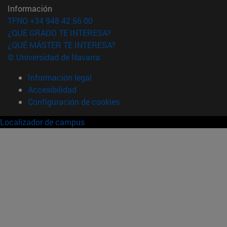
Información
TFNO +34 948 42 56 00
¿QUÉ GRADO TE INTERESA?
¿QUÉ MÁSTER TE INTERESA?
© Universidad de Navarra
Información legal
Accesibilidad
Configuración de cookies
Localizador de campus