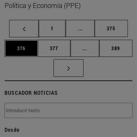
Política y Economía (PPE)
Página
Páginas intermedias Us
Página
1
...
375
Página
Página
Páginas intermedias 
Página
376
377
...
389
BUSCADOR NOTICIAS
Desde