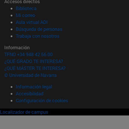
Accesos directos
(abre en nueva ventana)
Biblioteca
(abre en nueva ventana)
Mi correo
(abre en nueva ventana)
Aula virtual ADI
(abre en nueva ventana)
Búsqueda de personas
(abre en nueva ventana)
Trabaja con nosotros
Información
TFNO +34 948 42 56 00
¿QUÉ GRADO TE INTERESA?
¿QUÉ MÁSTER TE INTERESA?
© Universidad de Navarra
Información legal
Accesibilidad
Configuración de cookies
Localizador de campus