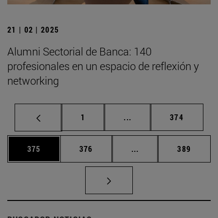
21 | 02 | 2025
Alumni Sectorial de Banca: 140
profesionales en un espacio de reflexión y
networking
Página
Páginas intermedias Us
Página
1
...
374
Página
Página
Páginas intermedias 
Página
375
376
...
389