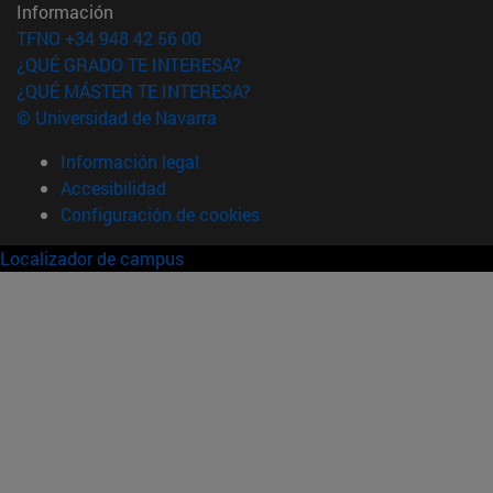
Información
TFNO +34 948 42 56 00
¿QUÉ GRADO TE INTERESA?
¿QUÉ MÁSTER TE INTERESA?
© Universidad de Navarra
Información legal
Accesibilidad
Configuración de cookies
Localizador de campus