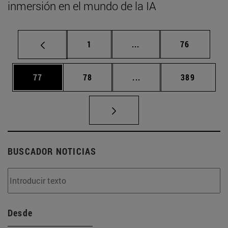
inmersión en el mundo de la IA
Página
Páginas intermedias Us
Página
1
...
76
Página
Página
Páginas intermedias U
Página
77
78
...
389
BUSCADOR NOTICIAS
Desde