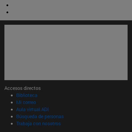
Accesos directos
(abre en nueva ventana)
Biblioteca
(abre en nueva ventana)
Mi correo
(abre en nueva ventana)
Aula virtual ADI
(abre en nueva ventana)
Búsqueda de personas
(abre en nueva ventana)
Trabaja con nosotros