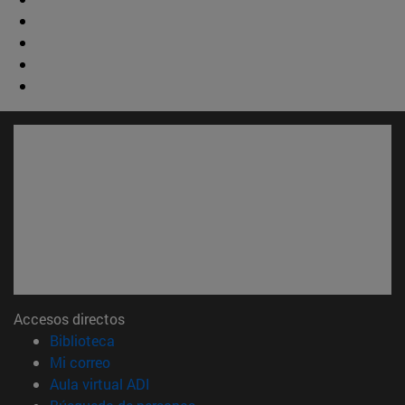
Accesos directos
(abre en nueva ventana)
Biblioteca
(abre en nueva ventana)
Mi correo
(abre en nueva ventana)
Aula virtual ADI
(abre en nueva ventana)