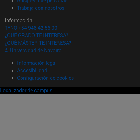
Búsqueda de personas
(abre en nueva ventana)
Trabaja con nosotros
Información
TFNO +34 948 42 56 00
¿QUÉ GRADO TE INTERESA?
¿QUÉ MÁSTER TE INTERESA?
© Universidad de Navarra
Información legal
Accesibilidad
Configuración de cookies
Localizador de campus