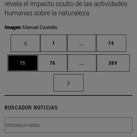
revela el impacto oculto de las actividades
humanas sobre la naturaleza
Imagen
Manuel Castells
Página
Páginas intermedias Us
Página
1
...
74
Página
Página
Páginas intermedias U
Página
75
76
...
389
BUSCADOR NOTICIAS