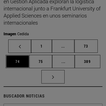
en Gestión Aplicada exploran la logística
internacional junto a Frankfurt University of
Applied Sciences en unos seminarios
internacionales
Imagen
Cedida
Página
Páginas intermedias Us
Página
1
...
73
Página
Página
Páginas intermedias U
Página
74
75
...
389
BUSCADOR NOTICIAS