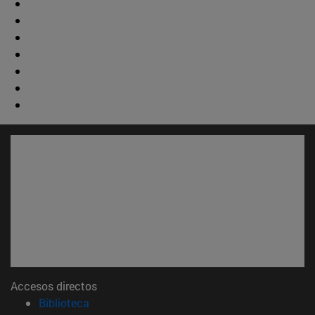
Accesos directos
(abre en nueva ventana)
Biblioteca