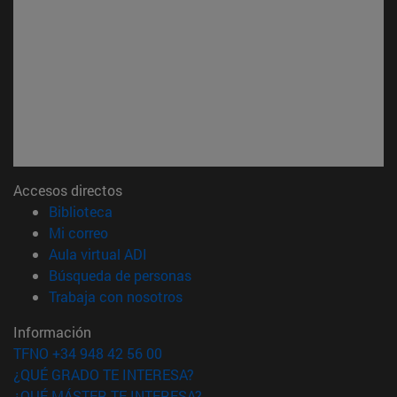
Accesos directos
(abre en nueva ventana)
Biblioteca
(abre en nueva ventana)
Mi correo
(abre en nueva ventana)
Aula virtual ADI
(abre en nueva ventana)
Búsqueda de personas
(abre en nueva ventana)
Trabaja con nosotros
Información
TFNO +34 948 42 56 00
¿QUÉ GRADO TE INTERESA?
¿QUÉ MÁSTER TE INTERESA?