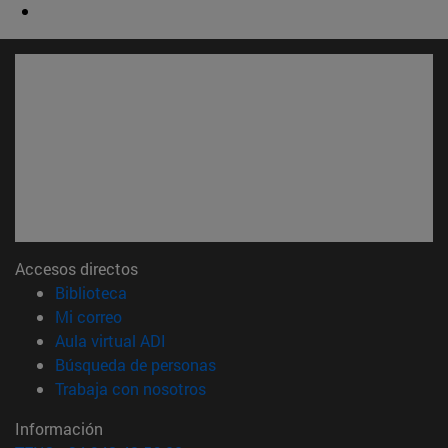
Accesos directos
(abre en nueva ventana)
Biblioteca
(abre en nueva ventana)
Mi correo
(abre en nueva ventana)
Aula virtual ADI
(abre en nueva ventana)
Búsqueda de personas
(abre en nueva ventana)
Trabaja con nosotros
Información