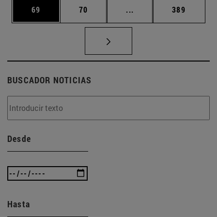
Página
Página
Páginas intermedias U
Página
69
70
...
389
BUSCADOR NOTICIAS
Desde
Hasta