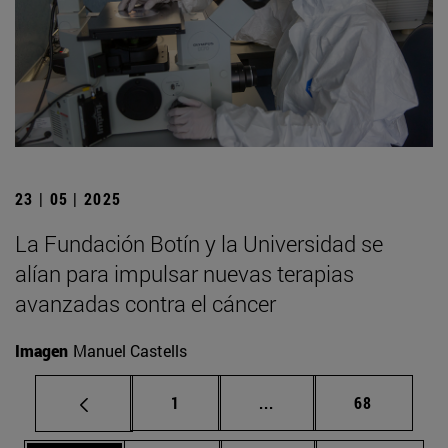
23 | 05 | 2025
La Fundación Botín y la Universidad se
alían para impulsar nuevas terapias
avanzadas contra el cáncer
Imagen
Manuel Castells
Página
Páginas intermedias Us
Página
1
...
68