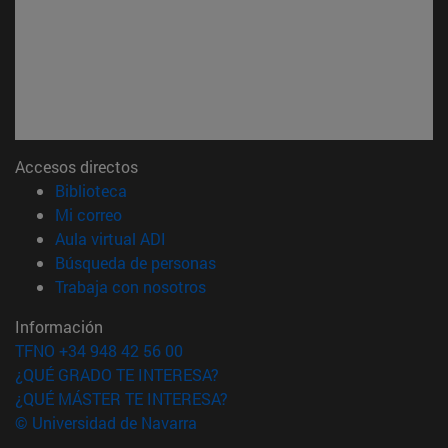
Accesos directos
(abre en nueva ventana)
Biblioteca
(abre en nueva ventana)
Mi correo
(abre en nueva ventana)
Aula virtual ADI
(abre en nueva ventana)
Búsqueda de personas
(abre en nueva ventana)
Trabaja con nosotros
Información
TFNO +34 948 42 56 00
¿QUÉ GRADO TE INTERESA?
¿QUÉ MÁSTER TE INTERESA?
© Universidad de Navarra