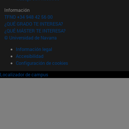
Información
TFNO +34 948 42 56 00
¿QUÉ GRADO TE INTERESA?
¿QUÉ MÁSTER TE INTERESA?
© Universidad de Navarra
Información legal
Accesibilidad
Configuración de cookies
Localizador de campus