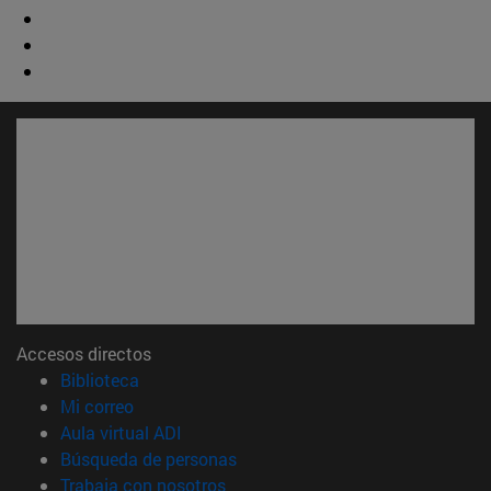
Accesos directos
(abre en nueva ventana)
Biblioteca
(abre en nueva ventana)
Mi correo
(abre en nueva ventana)
Aula virtual ADI
(abre en nueva ventana)
Búsqueda de personas
(abre en nueva ventana)
Trabaja con nosotros