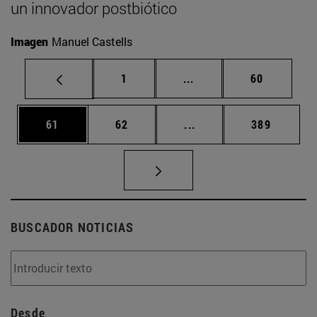
un innovador postbiótico
Imagen
Manuel Castells
Página
Páginas intermedias Us
Página
1
...
60
Página
Página
Páginas intermedias U
Página
61
62
...
389
BUSCADOR NOTICIAS
Desde