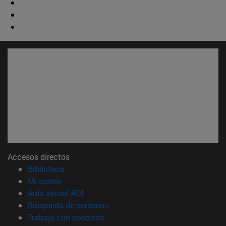
Accesos directos
(abre en nueva ventana)
Biblioteca
(abre en nueva ventana)
Mi correo
(abre en nueva ventana)
Aula virtual ADI
(abre en nueva ventana)
Búsqueda de personas
(abre en nueva ventana)
Trabaja con nosotros