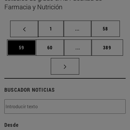
Farmacia y Nutrición
Página
Páginas intermedias Us
Página
1
...
58
Página
Página
Páginas intermedias U
Página
59
60
...
389
BUSCADOR NOTICIAS
Desde