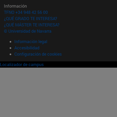
Información
TFNO +34 948 42 56 00
¿QUÉ GRADO TE INTERESA?
¿QUÉ MÁSTER TE INTERESA?
© Universidad de Navarra
Información legal
Accesibilidad
Configuración de cookies
Localizador de campus